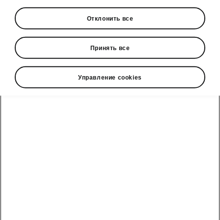
• передние и задние сидения с подогревом
Отклонить все
• руль с подогревом
• лобовое стекло с подогревом
Принять все
Управление cookies
Škoda cправочный телефон
+3726979182
Обратная связь
Смотрите также