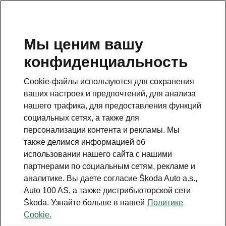
RU
Мы ценим вашу
конфиденциальность
Это дополнительная страница на главной странице.
Нажмите кнопку, чтобы вернуться.
Cookie-файлы используются для сохранения
ваших настроек и предпочтений, для анализа
Вернуться на главную страницу
нашего трафика, для предоставления функций
социальных сетях, а также для
персонализации контента и рекламы. Мы
также делимся информацией об
использовании нашего сайта с нашими
партнерами по социальным сетям, рекламе и
аналитике. Вы даете согласие Škoda Auto a.s.,
Auto 100 AS, а также дистрибьюторской сети
Škoda. Узнайте больше в нашей
Политике
Winter
Cookie.