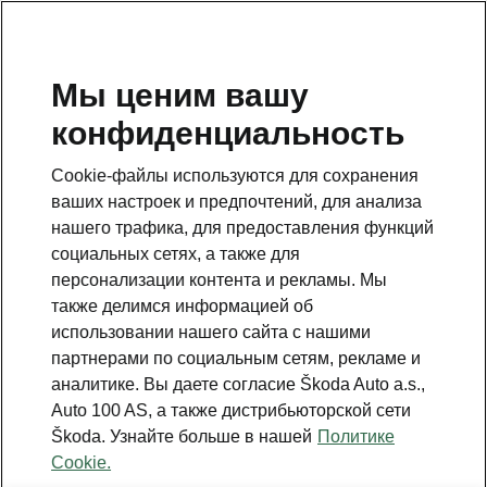
RU
Мы ценим вашу
конфиденциальность
Это дополнительная страница на главной странице.
Нажмите кнопку, чтобы вернуться.
Cookie-файлы используются для сохранения
ваших настроек и предпочтений, для анализа
Вернуться на главную страницу
нашего трафика, для предоставления функций
социальных сетях, а также для
персонализации контента и рекламы. Мы
также делимся информацией об
использовании нашего сайта с нашими
партнерами по социальным сетям, рекламе и
аналитике. Вы даете согласие Škoda Auto a.s.,
Auto 100 AS, а также дистрибьюторской сети
Škoda. Узнайте больше в нашей
Политике
Cookie.