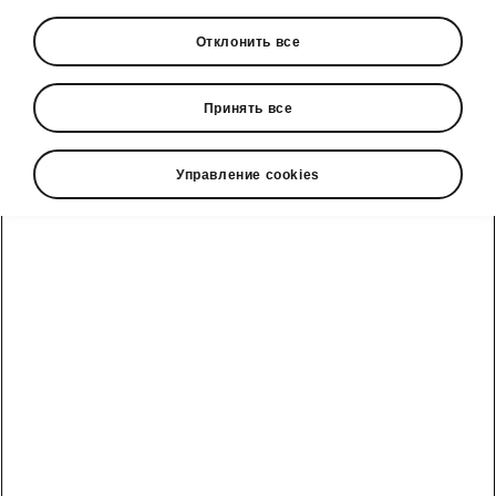
Отклонить все
Принять все
Управление cookies
Дизайн Škoda Octavia Combi
Уверенная внешность
Привлекательная носовая часть
характеризуется широкой вертикально
структурированной решеткой радиатора,
которая переходит в узкие передние