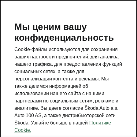
RU
Мы ценим вашу
конфиденциальность
Это дополнительная страница на главной странице.
Нажмите кнопку, чтобы вернуться.
Cookie-файлы используются для сохранения
ваших настроек и предпочтений, для анализа
Вернуться на главную страницу
нашего трафика, для предоставления функций
социальных сетях, а также для
персонализации контента и рекламы. Мы
также делимся информацией об
использовании нашего сайта с нашими
партнерами по социальным сетям, рекламе и
аналитике. Вы даете согласие Škoda Auto a.s.,
Auto 100 AS, а также дистрибьюторской сети
Škoda. Узнайте больше в нашей
Политике
Infotainment Premium
Cookie.