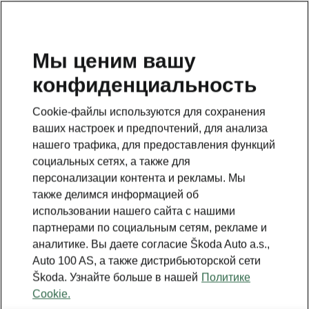
RU
Мы ценим вашу
конфиденциальность
Это дополнительная страница на главной странице.
Нажмите кнопку, чтобы вернуться.
Cookie-файлы используются для сохранения
ваших настроек и предпочтений, для анализа
Вернуться на главную страницу
нашего трафика, для предоставления функций
социальных сетях, а также для
персонализации контента и рекламы. Мы
также делимся информацией об
использовании нашего сайта с нашими
партнерами по социальным сетям, рекламе и
аналитике. Вы даете согласие Škoda Auto a.s.,
Auto 100 AS, а также дистрибьюторской сети
Škoda. Узнайте больше в нашей
Политике
Cookie.