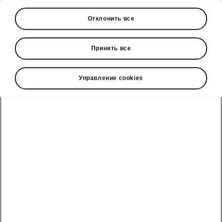
Отклонить все
Принять все
Управление cookies
Технология Škoda Octavia Combi
Гибридная технология
снижает расход топлива
Новая Octavia Combi оснащена легкой
гибридной технологией, которая снижает