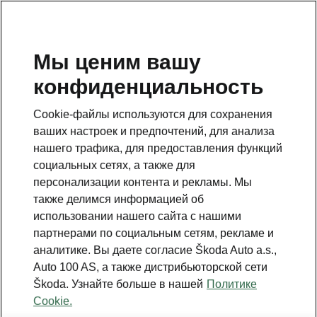
RU
Мы ценим вашу
конфиденциальность
Это дополнительная страница на главной странице.
Нажмите кнопку, чтобы вернуться.
Cookie-файлы используются для сохранения
ваших настроек и предпочтений, для анализа
Вернуться на главную страницу
нашего трафика, для предоставления функций
социальных сетях, а также для
персонализации контента и рекламы. Мы
также делимся информацией об
использовании нашего сайта с нашими
партнерами по социальным сетям, рекламе и
аналитике. Вы даете согласие Škoda Auto a.s.,
Auto 100 AS, а также дистрибьюторской сети
Škoda. Узнайте больше в нашей
Политике
Cookie.