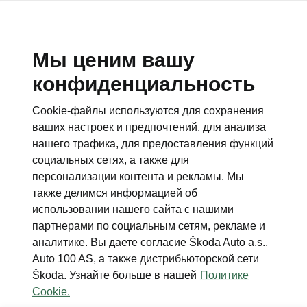
RU
Мы ценим вашу
конфиденциальность
Это дополнительная страница на главной странице.
Нажмите кнопку, чтобы вернуться.
Cookie-файлы используются для сохранения
ваших настроек и предпочтений, для анализа
Вернуться на главную страницу
нашего трафика, для предоставления функций
социальных сетях, а также для
персонализации контента и рекламы. Мы
также делимся информацией об
использовании нашего сайта с нашими
партнерами по социальным сетям, рекламе и
аналитике. Вы даете согласие Škoda Auto a.s.,
Auto 100 AS, а также дистрибьюторской сети
Škoda. Узнайте больше в нашей
Политике
Family
Cookie.