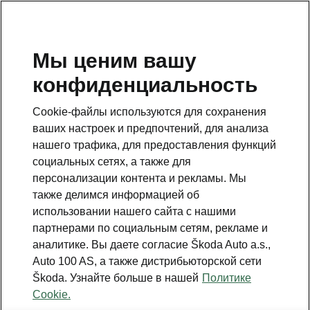
RU
Мы ценим вашу
конфиденциальность
Это дополнительная страница на главной странице.
Нажмите кнопку, чтобы вернуться.
Cookie-файлы используются для сохранения
ваших настроек и предпочтений, для анализа
Вернуться на главную страницу
нашего трафика, для предоставления функций
социальных сетях, а также для
персонализации контента и рекламы. Мы
также делимся информацией об
использовании нашего сайта с нашими
партнерами по социальным сетям, рекламе и
аналитике. Вы даете согласие Škoda Auto a.s.,
Auto 100 AS, а также дистрибьюторской сети
Škoda. Узнайте больше в нашей
Политике
Infotainment Plus
Cookie.