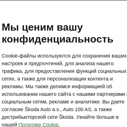
дельные дополнения
Мы ценим вашу
 Performance: адаптивная подвеска DCC -10 мм/зани
конфиденциальность
ная подвеска -15 мм.
Cookie-файлы используются для сохранения ваших
настроек и предпочтений, для анализа нашего
трафика, для предоставления функций социальных
сетях, а также для персонализации контента и
рекламы. Мы также делимся информацией об
использовании нашего сайта с нашими партнерами 
социальным сетям, рекламе и аналитике. Вы даете
согласие Škoda Auto a.s., Auto 100 AS, а также
дистрибьюторской сети Škoda. Узнайте больше в
нашей
Политике Cookie.