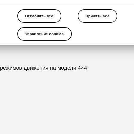
Отклонить все
Принять все
Управление cookies
 для тяжелых дорожных условий: лифтованная подве
 режимов движения на модели 4×4