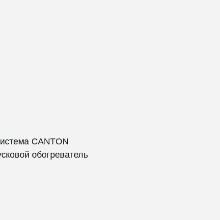
система CANTON
усковой обогреватель