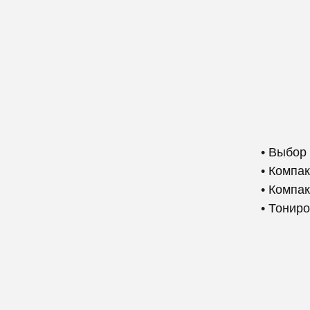
• Выбор
• Компа
• Компа
• Тонир