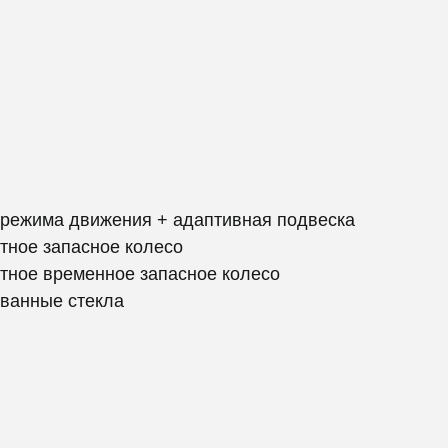
 режима движения + адаптивная подвеска
ктное запасное колесо
ктное временное запасное колесо
ованные стекла