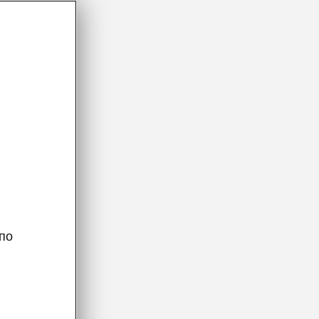
женная
по