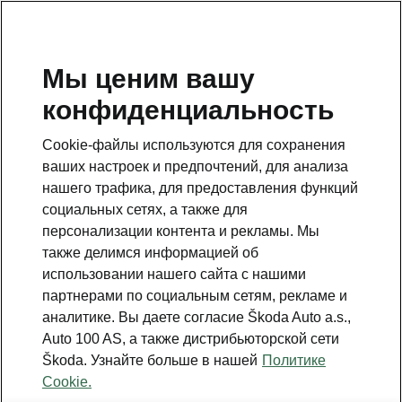
RU
Мы ценим вашу
конфиденциальность
Данная страница является дополнением к стартовой
странице. Для возвращения назад нажмите на
Cookie-файлы используются для сохранения
клавишу.
ваших настроек и предпочтений, для анализа
нашего трафика, для предоставления функций
Вернуться на главную страницу
социальных сетях, а также для
персонализации контента и рекламы. Мы
также делимся информацией об
использовании нашего сайта с нашими
партнерами по социальным сетям, рекламе и
аналитике. Вы даете согласие Škoda Auto a.s.,
Auto 100 AS, а также дистрибьюторской сети
Škoda. Узнайте больше в нашей
Политике
Cookie.
Assisted Drive