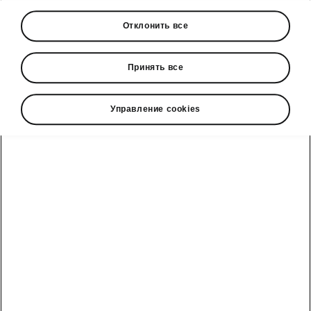
Отклонить все
2,0 TDI
Essence, Selection, L&K
Принять все
Трансмиссия
7-ступ. aвтомат
Управление cookies
Тип топлива
Дизель
Максимальный крутящий момент
360
Нм
Производительность двигателя
110
кВт
Максимальная скорость
222.00
км/ч