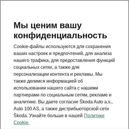
RU
Мы ценим вашу
конфиденциальность
Данная страница является дополнением к стартовой
странице. Для возвращения назад нажмите на
Cookie-файлы используются для сохранения
клавишу.
ваших настроек и предпочтений, для анализа
нашего трафика, для предоставления функций
Вернуться на главную страницу
социальных сетях, а также для
персонализации контента и рекламы. Мы
также делимся информацией об
использовании нашего сайта с нашими
партнерами по социальным сетям, рекламе и
Сравнить все моторы
аналитике. Вы даете согласие Škoda Auto a.s.,
Škoda Superb Combi
Auto 100 AS, а также дистрибьюторской сети
Škoda. Узнайте больше в нашей
Политике
Cookie.
Трансмиссия - ↑