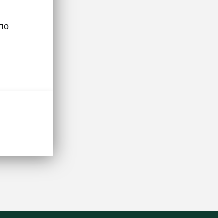
по
апуска