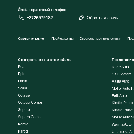
Škoda cправочный телефон
+3726979182
Обратная связь
Смотрите также
Прейскуранты
Специальные предложения
Пре
Смотреть все автомобили
Представит
Peaq
Rohe Auto
Epiq
SKO Motors
Fabia
Aasta Auto
Scala
Moller Auto P
Octavia
Folk Auto
Octavia Combi
Kindle Paide
Superb
Kindle Rakve
Superb Combi
Moller Auto V
Kamiq
Warma Auto
Karoq
Uuemõisa Au