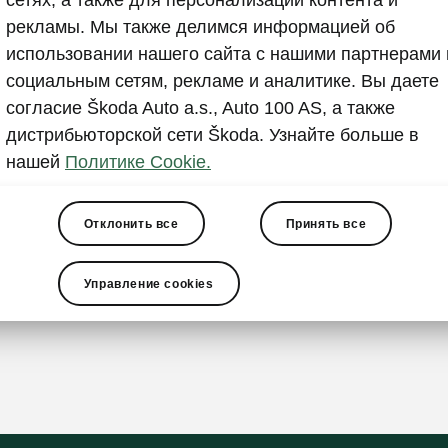
сетях, а также для персонализации контента и
рекламы. Мы также делимся информацией об
анспорт
использовании нашего сайта с нашими партнерами 
социальным сетям, рекламе и аналитике. Вы даете
согласие Škoda Auto a.s., Auto 100 AS, а также
для багажа
дистрибьюторской сети Škoda. Узнайте больше в
чная сумка
нашей
Политике Cookie.
я дверь с виртуальной педалью и электроприводом
а багажника с электроприводом
ршенствованная система открывания/закрывания и з
Отклонить все
Принять все
ля без ключа KESSY
лизация
Управление cookies