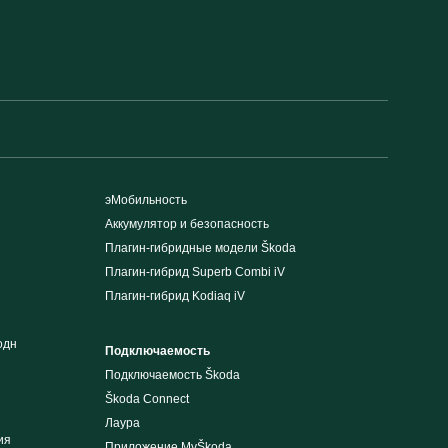
эМобильность
Аккумулятор и безопасность
Плагин-гибридные модели Škoda
Плагин-гибрид Superb Combi iV
Плагин-гибрид Kodiaq iV
одн
Подключаемость
Подключаемость Škoda
Škoda Connect
Лаура
ия
Приложение MyŠkoda