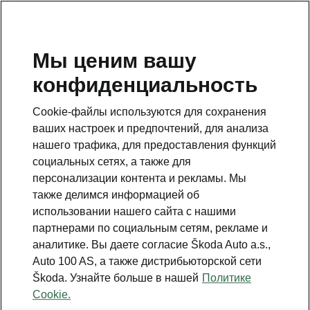
RU
Мы ценим вашу
конфиденциальность
Данная страница является дополнением к стартовой
странице. Для возвращения назад нажмите на
Cookie-файлы используются для сохранения
клавишу.
ваших настроек и предпочтений, для анализа
нашего трафика, для предоставления функций
Вернуться на главную страницу
социальных сетях, а также для
персонализации контента и рекламы. Мы
также делимся информацией об
использовании нашего сайта с нашими
партнерами по социальным сетям, рекламе и
аналитике. Вы даете согласие Škoda Auto a.s.,
Auto 100 AS, а также дистрибьюторской сети
Škoda. Узнайте больше в нашей
Политике
Cookie.
Отдельные элементы