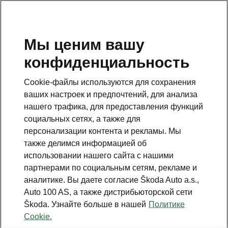
RU
Мы ценим вашу
конфиденциальность
Данная страница является дополнением к стартовой
странице. Для возвращения назад нажмите на
Cookie-файлы используются для сохранения
клавишу.
ваших настроек и предпочтений, для анализа
нашего трафика, для предоставления функций
Вернуться на главную страницу
социальных сетях, а также для
персонализации контента и рекламы. Мы
также делимся информацией об
использовании нашего сайта с нашими
партнерами по социальным сетям, рекламе и
аналитике. Вы даете согласие Škoda Auto a.s.,
Auto 100 AS, а также дистрибьюторской сети
Škoda. Узнайте больше в нашей
Политике
Cookie.
Infotainment 13"