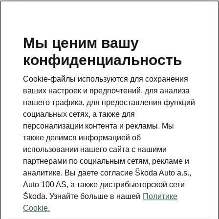
RU
Мы ценим вашу
конфиденциальность
Данная страница является дополнением к стартовой
странице. Для возвращения назад нажмите на
Cookie-файлы используются для сохранения
клавишу.
ваших настроек и предпочтений, для анализа
нашего трафика, для предоставления функций
Вернуться на главную страницу
социальных сетях, а также для
персонализации контента и рекламы. Мы
также делимся информацией об
использовании нашего сайта с нашими
партнерами по социальным сетям, рекламе и
аналитике. Вы даете согласие Škoda Auto a.s.,
Auto 100 AS, а также дистрибьюторской сети
Škoda. Узнайте больше в нашей
Политике
Cookie.
Light & View