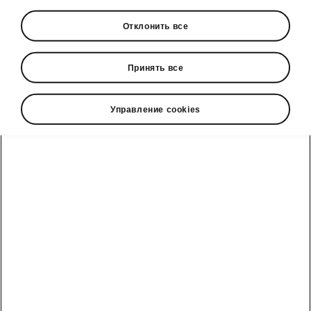
Технические
Отклонить все
характеристики Superb
Принять все
Размеры автомобиля
Управление cookies
Внешние и внутренние размеры, объем
багажника