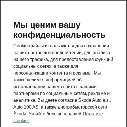
RU
Мы ценим вашу
конфиденциальность
Данная страница является дополнением к стартовой
странице. Для возвращения назад нажмите на
Cookie-файлы используются для сохранения
клавишу.
ваших настроек и предпочтений, для анализа
нашего трафика, для предоставления функций
Вернуться на главную страницу
социальных сетях, а также для
персонализации контента и рекламы. Мы
также делимся информацией об
использовании нашего сайта с нашими
партнерами по социальным сетям, рекламе и
аналитике. Вы даете согласие Škoda Auto a.s.,
Auto 100 AS, а также дистрибьюторской сети
Škoda. Узнайте больше в нашей
Политике
Cookie.
Все подробности, которые вы ищете