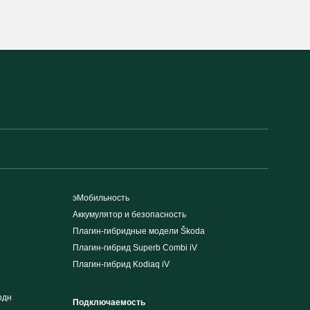
эМобильность
Аккумулятор и безопасность
Плагин-гибридные модели Škoda
Плагин-гибрид Superb Combi iV
Плагин-гибрид Kodiaq iV
одн
Подключаемость