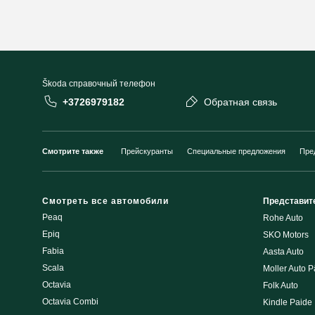
Škoda cправочный телефон
+3726979182
Обратная связь
Смотрите также
Прейскуранты
Специальные предложения
Пре
Смотреть все автомобили
Представит
Peaq
Rohe Auto
Epiq
SKO Motors
Fabia
Aasta Auto
Scala
Moller Auto P
Octavia
Folk Auto
Octavia Combi
Kindle Paide