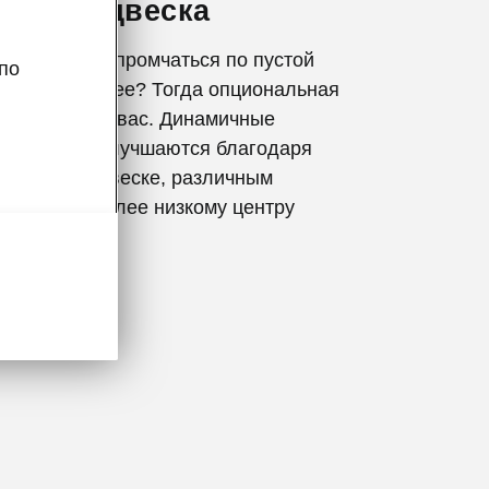
ная подвеска
 от времени промчаться по пустой
по
го динамичнее? Тогда опциональная
одвеска для вас. Динамичные
 вождения улучшаются благодаря
а 15 мм подвеске, различным
одвески и более низкому центру