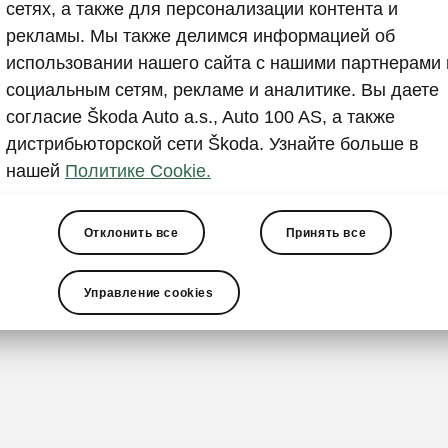
Спортив
сетях, а также для персонализации контента и
рекламы. Мы также делимся информацией об
Хотите время
использовании нашего сайта с нашими партнерами 
дороге немно
социальным сетям, рекламе и аналитике. Вы даете
спортивная п
согласие Škoda Auto a.s., Auto 100 AS, а также
ощущения от
дистрибьюторской сети Škoda. Узнайте больше в
заниженной н
нашей
Политике Cookie.
настройкам п
тяжести.
Отклонить все
Принять все
Управление cookies