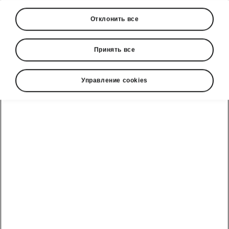
Отклонить все
Принять все
Управление cookies
Škoda Enyaq Coupé интерьер
Пространство, созданное
для незабываемых
впечатлений
Интерьер Enyaq Coupé впечатляет чистыми