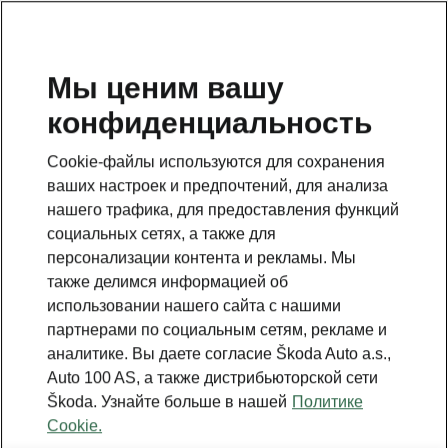
RU
Мы ценим вашу
конфиденциальность
Это дополнительная страница на главной странице.
Нажмите кнопку, чтобы вернуться.
Cookie-файлы используются для сохранения
ваших настроек и предпочтений, для анализа
Вернуться на главную страницу
нашего трафика, для предоставления функций
социальных сетях, а также для
персонализации контента и рекламы. Мы
также делимся информацией об
использовании нашего сайта с нашими
партнерами по социальным сетям, рекламе и
аналитике. Вы даете согласие Škoda Auto a.s.,
Auto 100 AS, а также дистрибьюторской сети
Škoda. Узнайте больше в нашей
Политике
Cookie.