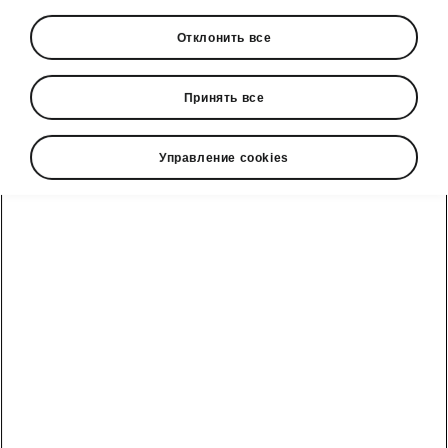
Отклонить все
Принять все
Управление cookies
Škoda Enyaq Coupé безопасность
Системы помощи водителю
Enyaq Coupé оснащён передовыми
системами помощи водителю, которые
следят не только за безопасностью водителя
и пассажиров, но и за пешеходами,