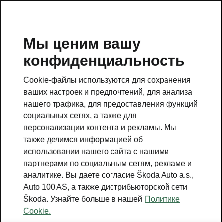
RU
Мы ценим вашу
конфиденциальность
Это дополнительная страница на главной странице.
Нажмите кнопку, чтобы вернуться.
Cookie-файлы используются для сохранения
ваших настроек и предпочтений, для анализа
Вернуться на главную страницу
нашего трафика, для предоставления функций
социальных сетях, а также для
персонализации контента и рекламы. Мы
также делимся информацией об
использовании нашего сайта с нашими
партнерами по социальным сетям, рекламе и
аналитике. Вы даете согласие Škoda Auto a.s.,
Auto 100 AS, а также дистрибьюторской сети
Škoda. Узнайте больше в нашей
Политике
Cookie.