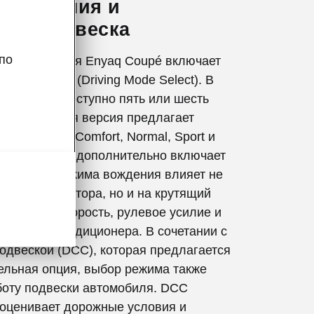
 вождения и
ная подвеска
по
комплектация Enyaq Coupé включает
в вождения (Driving Mode Select). В
от версии, доступно пять или шесть
неприводная версия предлагает
жимы: Eco, Comfort, Normal, Sport и
Полный привод дополнительно включает
on. Выбор режима вождения влияет не
лик акселератора, но и на крутящий
имальную скорость, рулевое усилие и
ь работы кондиционера. В сочетании с
одвеской (DCC), которая предлагается
ельная опция, выбор режима также
боту подвески автомобиля. DCC
оценивает дорожные условия и