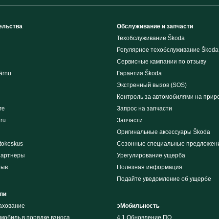
ельства
Обслуживание и запчасти
Техобслуживание Škoda
Регулярное техобслуживание Škoda
Сервисные кампании по отзыву
ärnu
Гарантия Škoda
Экстренный вызов (SOS)
Контроль за автомобилями на прир
re
Запрос на запчасти
iru
Запчасти
Оригинальные аксессуары Škoda
tokeskus
Сезонные специальные предложен
партнеры
Урегулирование ущерба
зыв
Полезная информация
Подайте уведомление об ущербе
пи
рахование
эМобильность
мобиль в порядке взноса
4.1 Обновление ПО