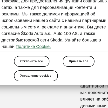
трафика, для предоставления функций социальных
Режимы
сетях, а также для персонализации контента и
адаптив
рекламы. Мы также делимся информацией об
использовании нашего сайта с нашими партнерами 
Стандартная 
социальным сетям, рекламе и аналитике. Вы даете
выбор режимо
согласие Škoda Auto a.s., Auto 100 AS, а также
зависимости 
дистрибьюторской сети Škoda. Узнайте больше в
режимов. Зад
нашей
Политике Cookie.
следующие ре
Individual. 
режим Tracti
Отклонить все
Принять все
только на отк
момент, макс
Управление cookies
интенсивност
адаптивной п
как дополнит
влияет на ра
динамически 