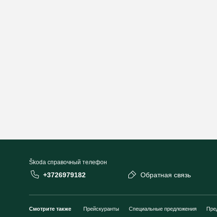
Škoda cправочный телефон
+3726979182
Обратная связь
Смотрите также
Прейскуранты
Специальные предложения
Пре