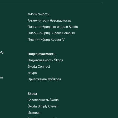
эМобильность
Аккумулятор и безопасность
Плагин-гибридные модели Škoda
Плагин-гибрид Superb Combi iV
Плагин-гибрид Kodiaq iV
одн
Подключаемость
Подключаемость Škoda
Škoda Connect
Лаура
ия
Приложение MyŠkoda
Škoda
Безопасность Škoda
Škoda Simply Clever
История