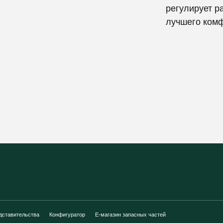
регулирует р
лучшего комф
дставительства
Конфигуратор
E-магазин запасных частей