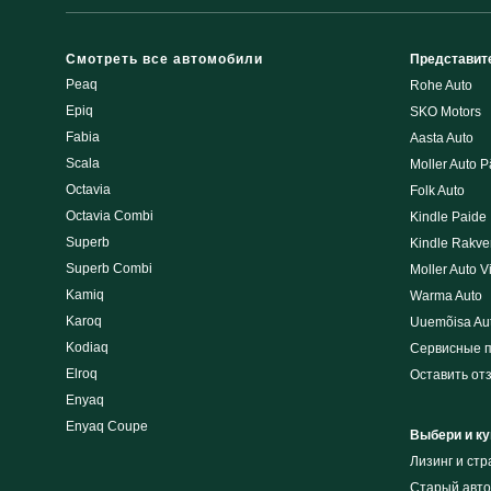
Смотреть все автомобили
Представит
Peaq
Rohe Auto
Epiq
SKO Motors
Fabia
Aasta Auto
Scala
Moller Auto P
Octavia
Folk Auto
Octavia Combi
Kindle Paide
Superb
Kindle Rakve
Superb Combi
Moller Auto V
Kamiq
Warma Auto
Karoq
Uuemõisa Au
Kodiaq
Сервисные 
Elroq
Оставить от
Enyaq
Enyaq Coupe
Выбери и ку
Лизинг и cт
Cтарый авто