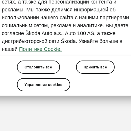
Экологи
сетях, а также для персонализации контента и
рекламы. Мы также делимся информацией об
водител
использовании нашего сайта с нашими партнерами 
В каждой из 
социальным сетям, рекламе и аналитике. Вы даете
держатель дл
согласие Škoda Auto a.s., Auto 100 AS, а также
находится эк
дистрибьюторской сети Škoda. Узнайте больше в
под дождь. Т
нашей
Политике Cookie.
двери пассаж
Отклонить все
Принять все
Управление cookies