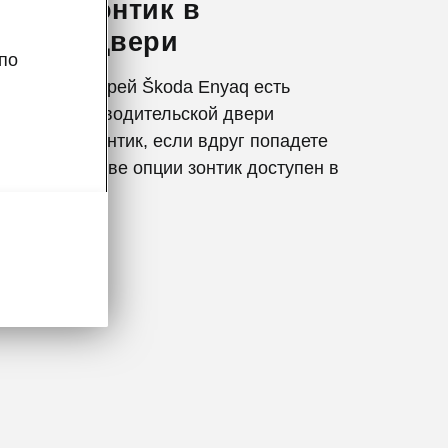
чный зонтик в
ьской двери
по
передних дверей Škoda Enyaq есть
я зонта, и в водительской двери
ологичный зонтик, если вдруг попадете
акже в качестве опции зонтик доступен в
ира.