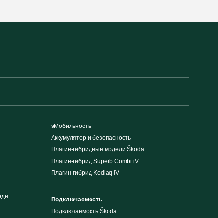
эМобильность
Аккумулятор и безопасность
Плагин-гибридные модели Škoda
Плагин-гибрид Superb Combi iV
Плагин-гибрид Kodiaq iV
одн
Подключаемость
Подключаемость Škoda