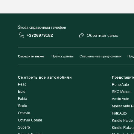
Škoda cправочный телефон
+3726979182
Обратная связь
Смотрите также
Прейскуранты
Специальные предложения
Пре
Смотреть все автомобили
Представит
Peaq
Rohe Auto
Epiq
SKO Motors
Fabia
Aasta Auto
Scala
Moller Auto P
Octavia
Folk Auto
Octavia Combi
Kindle Paide
Superb
Kindle Rakve