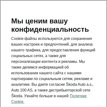
RU
Мы ценим вашу
конфиденциальность
Это дополнительная страница на главной странице.
Нажмите кнопку, чтобы вернуться.
Cookie-файлы используются для сохранения
ваших настроек и предпочтений, для анализа
ВЕРНУТЬСЯ НА ГЛАВНУЮ СТРАНИЦУ
нашего трафика, для предоставления функций
социальных сетях, а также для
персонализации контента и рекламы. Мы
также делимся информацией об
использовании нашего сайта с нашими
партнерами по социальным сетям, рекламе и
аналитике. Вы даете согласие Škoda Auto a.s.,
Auto 100 AS, а также дистрибьюторской сети
Škoda. Узнайте больше в нашей
Политике
АККУМУЛЯТОРЫ - ЧАВО
Cookie.