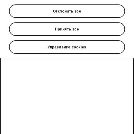
Отклонить все
Принять все
Управление cookies
Ультрасовременная
подключаемость
Помимо современных приводов, все модели
iV оснащены ультрасовременными
возможностями подключаемости, которые
постоянно будут снабжать вас