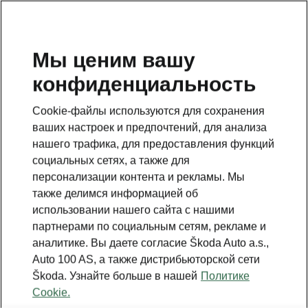
RU
Мы ценим вашу
конфиденциальность
Это дополнительная страница на главной странице.
Нажмите кнопку, чтобы вернуться.
Cookie-файлы используются для сохранения
ваших настроек и предпочтений, для анализа
ВЕРНУТЬСЯ НА ГЛАВНУЮ СТРАНИЦУ.
нашего трафика, для предоставления функций
социальных сетях, а также для
персонализации контента и рекламы. Мы
также делимся информацией об
использовании нашего сайта с нашими
партнерами по социальным сетям, рекламе и
аналитике. Вы даете согласие Škoda Auto a.s.,
Auto 100 AS, а также дистрибьюторской сети
Škoda. Узнайте больше в нашей
Политике
Cookie.