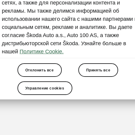
Не ждит
сетях, а также для персонализации контента и
рекламы. Мы также делимся информацией об
полност
использовании нашего сайта с нашими партнерами 
Литий-ионные
социальным сетям, рекламе и аналитике. Вы даете
частые корот
согласие Škoda Auto a.s., Auto 100 AS, а также
подзарядки в
дистрибьюторской сети Škoda. Узнайте больше в
сконструиров
нашей
Политике Cookie.
подзарядки н
их состояние.
Отклонить все
Принять все
Управление cookies