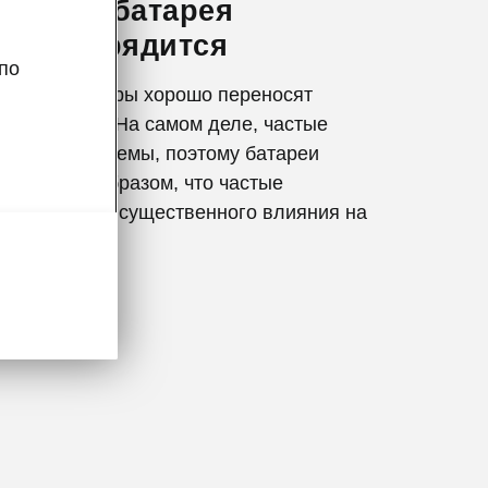
е, пока батарея
ью разрядится
по
 аккумуляторы хорошо переносят
кие зарядки. На самом деле, частые
полне ожидаемы, поэтому батареи
аны таким образом, что частые
е оказывают существенного влияния на