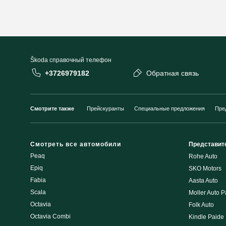
Škoda cправочный телефон
+3726979182
Обратная связь
Смотрите также
Прейскуранты
Специальные предложения
Пре
Смотреть все автомобили
Представит
Peaq
Rohe Auto
Epiq
SKO Motors
Fabia
Aasta Auto
Scala
Moller Auto P
Octavia
Folk Auto
Octavia Combi
Kindle Paide