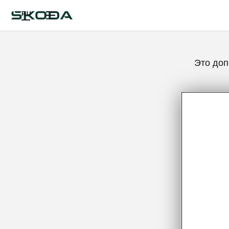
RU
Это доп