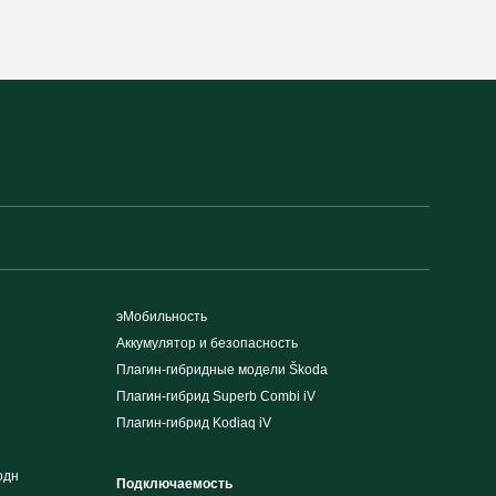
эМобильность
Аккумулятор и безопасность
Плагин-гибридные модели Škoda
Плагин-гибрид Superb Combi iV
Плагин-гибрид Kodiaq iV
одн
Подключаемость