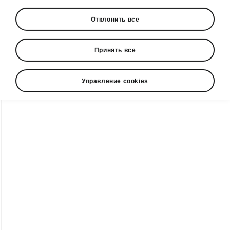
Отклонить все
Принять все
Управление cookies
Superb Combi iV- умные детали
Очиститель экрана в отсеке
в переднем подлокотнике
Если информационно-развлекательный
экран в вашем автомобиле постоянно