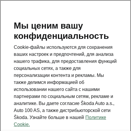
RU
Мы ценим вашу
конфиденциальность
Это дополнительная страница на главной странице.
Нажмите кнопку, чтобы вернуться.
Cookie-файлы используются для сохранения
ваших настроек и предпочтений, для анализа
Вернуться на главную страницу
нашего трафика, для предоставления функций
социальных сетях, а также для
персонализации контента и рекламы. Мы
также делимся информацией об
использовании нашего сайта с нашими
партнерами по социальным сетям, рекламе и
аналитике. Вы даете согласие Škoda Auto a.s.,
Auto 100 AS, а также дистрибьюторской сети
Škoda. Узнайте больше в нашей
Политике
Cookie.