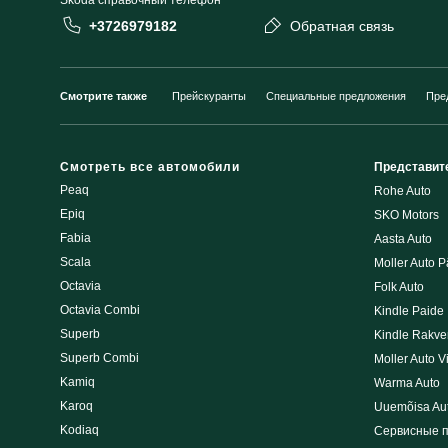
Škoda cправочный телефон
+3726979182
Обратная связь
Смотрите также
Прейскуранты
Специальные предложения
Пре
Смотреть все автомобили
Представит
Peaq
Rohe Auto
Epiq
SKO Motors
Fabia
Aasta Auto
Scala
Moller Auto P
Octavia
Folk Auto
Octavia Combi
Kindle Paide
Superb
Kindle Rakve
Superb Combi
Moller Auto V
Kamiq
Warma Auto
Karoq
Uuemõisa Au
Kodiaq
Сервисные 