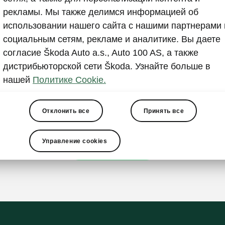
 не влияет на законность обработки персональных д
рекламы. Мы также делимся информацией об
влявшейся на его основании до аннулирования.
использовании нашего сайта с нашими партнерами 
социальным сетям, рекламе и аналитике. Вы даете
одробная информация об обработке персональных 
согласие Škoda Auto a.s., Auto 100 AS, а также
на в приложении ниже, являющемся неотъемлемой 
дистрибьюторской сети Škoda. Узнайте больше в
его согласия. Общая информация о защите персона
нашей
Политике Cookie.
также доступна на сайте
http://ru.skoda.ee/muu/isiku
Отклонить все
Принять все
Управление cookies
MEMORANDUM