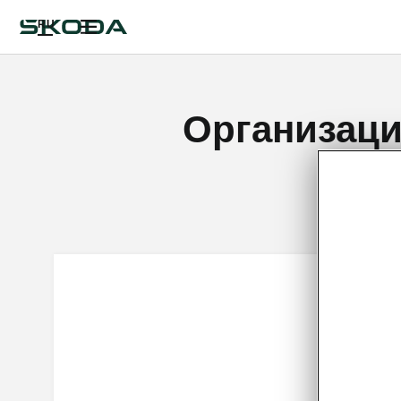
RU
Организаци
Я подтв
согласие
http://r
ŠKODA A
согласие