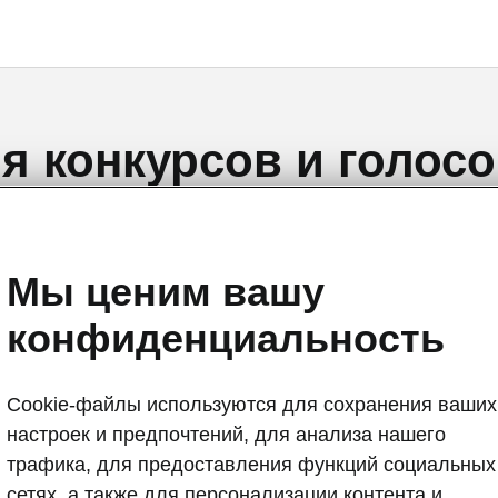
я конкурсов и голосо
Мы ценим вашу
конфиденциальность
ерждаю, что имею право в любой момент аннулирова
 в электронном виде на сайте
Cookie-файлы используются для сохранения ваших
u.skoda.ee/muu/isikuandmed
или обратившись в компан
настроек и предпочтений, для анализа нашего
UTO по указанному адресу. Я имею право аннулиро
трафика, для предоставления функций социальных
 до истечения срока, на который оно дано. Аннулир
сетях, а также для персонализации контента и