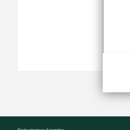
согласия
осущест
Более п
приведе
настоящ
данных 