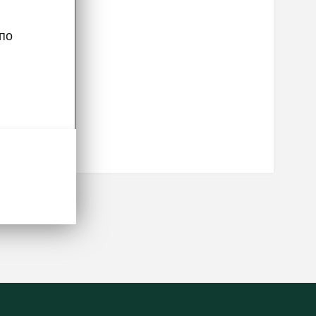
анных,
по
данных
частью
льных
andmed
.