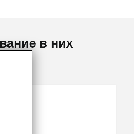
вание в них
ть свое
ию
вать
ование