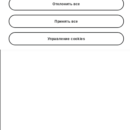
Отклонить все
Цены от 23 060 €. Предложение действует
на специальные модели Škoda Kamiq
Selection и Monte Carlo у официальных
Принять все
дилеров Škoda.
Управление cookies
Действительно с 2026-01-02T12:37:24.9+00:00
по 2026-12-31T13:35:05.7+00:00
Автомобили на складе
Škoda Kamiq Selection
Цена от 23 060 €