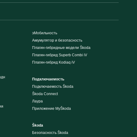
эМобильность
Аккумулятор и безопасность
Плагин-гибридные модели Škoda
Плагин-гибрид Superb Combi iV
Плагин-гибрид Kodiaq iV
одн
Подключаемость
Подключаемость Škoda
Škoda Connect
Лаура
ия
Приложение MyŠkoda
Škoda
Безопасность Škoda