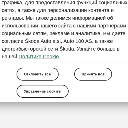
Система
трафика, для предоставления функций социальных
сетях, а также для персонализации контента и
Если вы обыч
рекламы. Мы также делимся информацией об
отлично знае
использовании нашего сайта с нашими партнерами 
знаками, еха
социальным сетям, рекламе и аналитике. Вы даете
медленно тащ
согласие Škoda Auto a.s., Auto 100 AS, а также
поездке прид
дистрибьюторской сети Škoda. Узнайте больше в
данной функ
нашей
Политике Cookie.
свою скорос
трафика и ог
Отклонить все
Принять все
автомобиль 
трогаться с 
Управление cookies