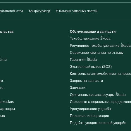
дставительства
Конфигуратор
E-магазин запасных частей
ельства
Обслуживание и запчасти
Техобслуживание Škoda
Регулярное техобслуживание Škoda
Сервисные кампании по отзыву
ärnu
Гарантия Škoda
Экстренный вызов (SOS)
Контроль за автомобилями на прир
re
Запрос на запчасти
iru
Запчасти
Оригинальные аксессуары Škoda
tokeskus
Сезонные специальные предложен
партнеры
Урегулирование ущерба
зыв
Полезная информация
Подайте уведомление об ущербе