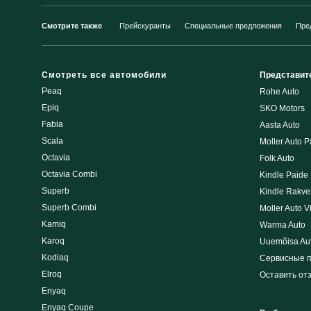
Смотрите также
Прейскуранты
Специальные предложения
Пре
Смотреть все автомобили
Представит
Peaq
Rohe Auto
Epiq
SKO Motors
Fabia
Aasta Auto
Scala
Moller Auto P
Octavia
Folk Auto
Octavia Combi
Kindle Paide
Superb
Kindle Rakve
Superb Combi
Moller Auto V
Kamiq
Warma Auto
Karoq
Uuemõisa Au
Kodiaq
Сервисные 
Elroq
Оставить от
Enyaq
Enyaq Coupe