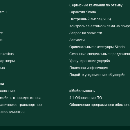
Сервисные кампании по отзыву
ärnu
Гарантия Škoda
Экстренный вызов (SOS)
Контроль за автомобилями на прир
re
Запрос на запчасти
iru
Запчасти
Оригинальные аксессуары Škoda
tokeskus
Сезонные специальные предложен
партнеры
Урегулирование ущерба
зыв
Полезная информация
Подайте уведомление об ущербе
пи
рахование
эМобильность
мобиль в порядке взноса
4.1 Обновление ПО
ханическое транспортное
Обновление программного обеспеч
изнес-клиентов