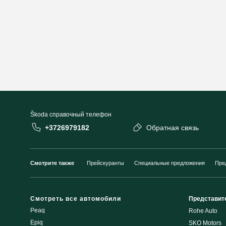
Škoda cправочный телефон
+3726979182
Обратная связь
Смотрите также
Прейскуранты
Специальные предложения
Пре
Смотреть все автомобили
Представит
Peaq
Rohe Auto
Epiq
SKO Motors