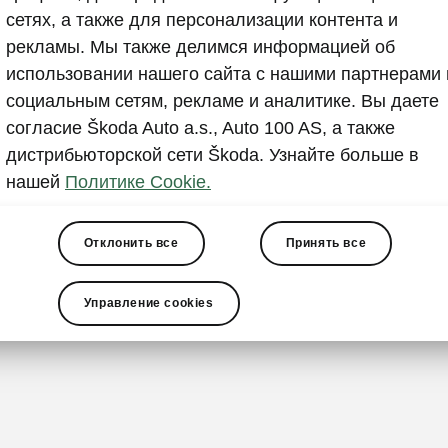
TPM+ (С
сетях, а также для персонализации контента и
давлени
рекламы. Мы также делимся информацией об
использовании нашего сайта с нашими партнерами 
TPM+ (Систем
социальным сетям, рекламе и аналитике. Вы даете
обнаруживат
согласие Škoda Auto a.s., Auto 100 AS, а также
порога в люб
дистрибьюторской сети Škoda. Узнайте больше в
этом водите
нашей
Политике Cookie.
датчиков обо
падении давл
Отклонить все
Принять все
колеса измен
колесами. В 
прямой конт
Управление cookies