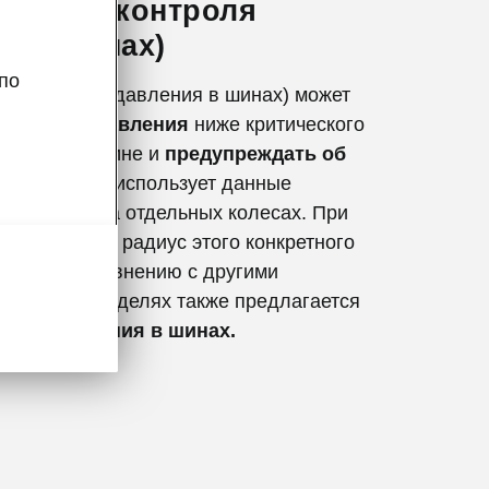
истема контроля
я в шинах)
по
а контроля давления в шинах) может
ь
падение давления
ниже критического
ом колесе/шине и
предупреждать об
ля
. Система использует данные
ротов ABS на отдельных колесах. При
ения в шине радиус этого конкретного
яется по сравнению с другими
некоторых моделях также предлагается
роль давления в шинах.