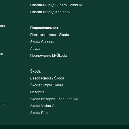
Плагин-гибрид Superb Combi iV
Плагин-гибрид Kodiaq iV
одн
Подключаемость
Подключаемость Škoda
Škoda Connect
Лаура
ия
Приложение MyŠkoda
Škoda
Безопасность Škoda
Škoda Simply Clever
История
Škoda История - Хронология
ения
Škoda Vision O
Škoda Epiq