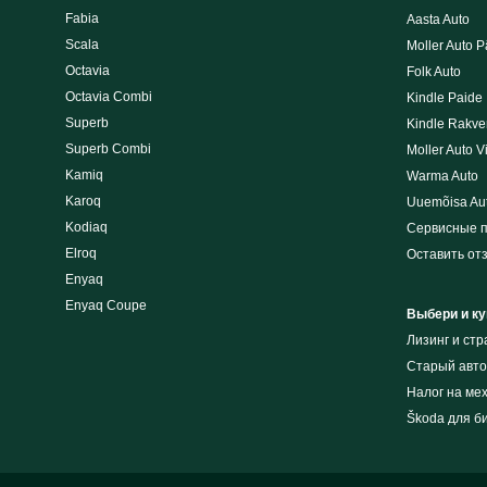
Fabia
Aasta Auto
Scala
Moller Auto P
Octavia
Folk Auto
Octavia Combi
Kindle Paide
Superb
Kindle Rakve
Superb Combi
Moller Auto V
Kamiq
Warma Auto
Karoq
Uuemõisa Au
Kodiaq
Сервисные 
Elroq
Оставить от
Enyaq
Enyaq Coupe
Выбери и ку
Лизинг и cт
Cтарый авто
Налог на ме
Škoda для б