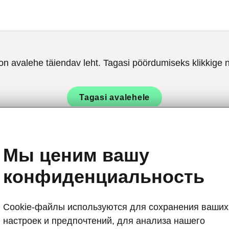
on avalehe täiendav leht. Tagasi pöördumiseks klikkige n
Tagasi avalehele
Мы ценим вашу
конфиденциальность
Эмблема Ško
Cookie-файлы используются для сохранения ваших
Вдохно
настроек и предпочтений, для анализа нашего