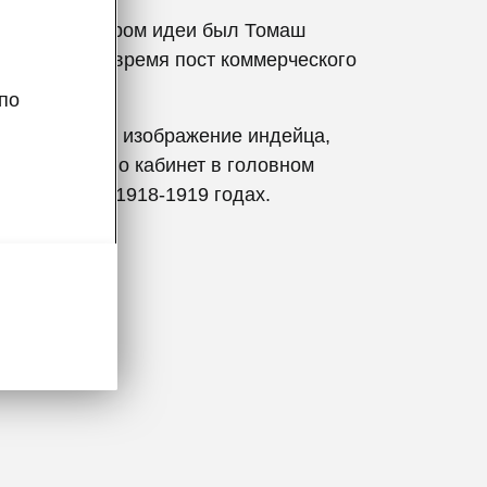
ся, что автором идеи был Томаш
мавший в то время пост коммерческого
oda.
по
о вдохновило изображение индейца,
крашавшее его кабинет в головном
в Пльзене в 1918-1919 годах.