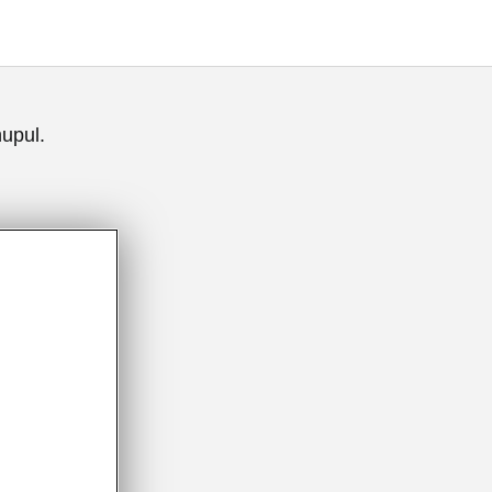
upul.
da
вение