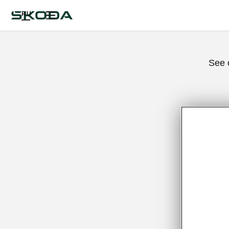
RU
See 