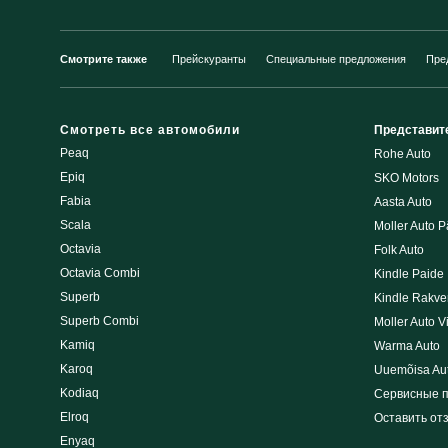
Смотрите также
Прейскуранты
Специальные предложения
Пре
Смотреть все автомобили
Представит
Peaq
Rohe Auto
Epiq
SKO Motors
Fabia
Aasta Auto
Scala
Moller Auto P
Octavia
Folk Auto
Octavia Combi
Kindle Paide
Superb
Kindle Rakve
Superb Combi
Moller Auto V
Kamiq
Warma Auto
Karoq
Uuemõisa Au
Kodiaq
Сервисные 
Elroq
Оставить от
Enyaq