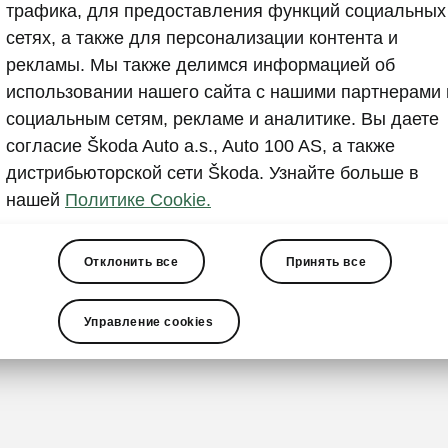
трафика, для предоставления функций социальных
Предполагает
сетях, а также для персонализации контента и
Маглич, зани
рекламы. Мы также делимся информацией об
директора Šk
использовании нашего сайта с нашими партнерами 
социальным сетям, рекламе и аналитике. Вы даете
Вероятно, ег
согласие Škoda Auto a.s., Auto 100 AS, а также
около года у
дистрибьюторской сети Škoda. Узнайте больше в
офисе Škoda 
нашей
Политике Cookie.
Отклонить все
Принять все
Управление cookies