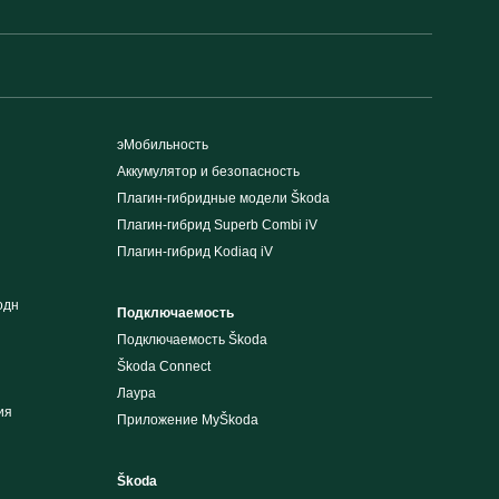
эМобильность
Аккумулятор и безопасность
Плагин-гибридные модели Škoda
Плагин-гибрид Superb Combi iV
Плагин-гибрид Kodiaq iV
одн
Подключаемость
Подключаемость Škoda
Škoda Connect
Лаура
ия
Приложение MyŠkoda
Škoda