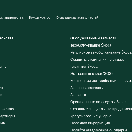
дставительства
Конфигуратор
E-магазин запасных частей
ельства
Обслуживание и запчасти
Техобслуживание Škoda
Регулярное техобслуживание Škoda
Сервисные кампании по отзыву
ärnu
Гарантия Škoda
Экстренный вызов (SOS)
Контроль за автомобилями на прир
re
Запрос на запчасти
iru
Запчасти
Оригинальные аксессуары Škoda
tokeskus
Сезонные специальные предложен
партнеры
Урегулирование ущерба
зыв
Полезная информация
Подайте уведомление об ущербе