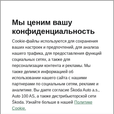
RU
Мы ценим вашу
конфиденциальность
Это дополнительная страница на главной странице.
Нажмите кнопку, чтобы вернуться.
Cookie-файлы используются для сохранения
ваших настроек и предпочтений, для анализа
Вернуться на главную страницу
нашего трафика, для предоставления функций
социальных сетях, а также для
персонализации контента и рекламы. Мы
также делимся информацией об
использовании нашего сайта с нашими
партнерами по социальным сетям, рекламе и
аналитике. Вы даете согласие Škoda Auto a.s.,
Auto 100 AS, а также дистрибьюторской сети
Škoda. Узнайте больше в нашей
Политике
Cookie.