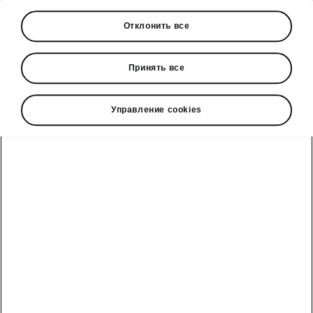
› Подключаемый гибрид с запасом хода
Отклонить все
на электротяге более 100 км в цикле
WLTP
Принять все
› Базовый уровень 1,5 TSI с гибридной
технологией mild-hybrid, и далее 2,0 TSI с
полным приводом
Управление cookies
› Два современных и
высокоэффективных дизельных
двигателя дополняют линейку
двигателей мощностью от 110 кВт (150
л.с.) до 150 кВт (204 л.с.)
Kodiaq iV оснащен новейшей
гибридной силовой установкой