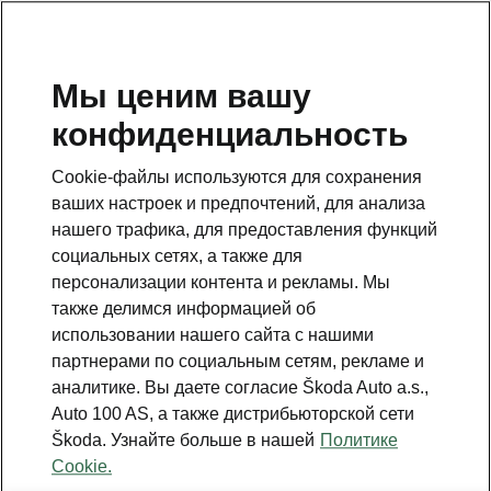
RU
Мы ценим вашу
конфиденциальность
Cookie-файлы используются для сохранения
ваших настроек и предпочтений, для анализа
нашего трафика, для предоставления функций
социальных сетях, а также для
персонализации контента и рекламы. Мы
также делимся информацией об
использовании нашего сайта с нашими
партнерами по социальным сетям, рекламе и
аналитике. Вы даете согласие Škoda Auto a.s.,
Škoda Kodiaq: Силовые
Auto 100 AS, а также дистрибьюторской сети
установки
Škoda. Узнайте больше в нашей
Политике
Cookie.
2023-12-15T10:13:44.667+00:00