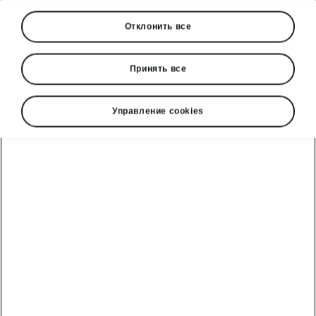
огранка и матричные передние
Отклонить все
светодиодные фары второго поколения
› «Причесанный» интерьер: девять
дизайнерских пакетов, 13-дюймовый
Принять все
центральный экран и больше
экологичных материалов
Управление cookies
› Улучшенные возможности
подключения: новые сервисы и
улучшенный пользовательский опыт
благодаря системе распознавания
голоса на основе искусственного
интеллекта
› Более эффективные силовые
установки: четыре бензиновых и два
дизельных двигателя, а также вариант с
мягким гибридом