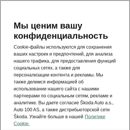
RU
Мы ценим вашу
конфиденциальность
Cookie-файлы используются для сохранения
ваших настроек и предпочтений, для анализа
нашего трафика, для предоставления функций
социальных сетях, а также для
персонализации контента и рекламы. Мы
также делимся информацией об
использовании нашего сайта с нашими
партнерами по социальным сетям, рекламе и
аналитике. Вы даете согласие Škoda Auto a.s.,
Новая Škoda Octavia
Auto 100 AS, а также дистрибьюторской сети
Škoda. Узнайте больше в нашей
Политике
2024-07-01T14:27:26.292+00:00
Cookie.
› Отточенный внешний вид: отточенная