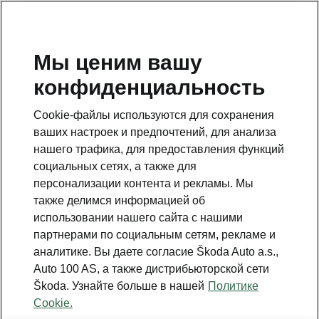
RU
Мы ценим вашу
конфиденциальность
Cookie-файлы используются для сохранения
ваших настроек и предпочтений, для анализа
нашего трафика, для предоставления функций
социальных сетях, а также для
персонализации контента и рекламы. Мы
также делимся информацией об
использовании нашего сайта с нашими
партнерами по социальным сетям, рекламе и
аналитике. Вы даете согласие Škoda Auto a.s.,
Škoda Scala & Kamiq:
Auto 100 AS, а также дистрибьюторской сети
Simply Clever
Škoda. Узнайте больше в нашей
Политике
Cookie.
2023-12-08T07:31:58.475+00:00