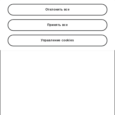
Подобно всем другим моделям Škoda,
Отклонить все
Scala и Kamiq также предлагают
характерные для марки идеи Simply
Принять все
Clever. В классический набор входят
зонтик водителя в двери, держатель
парковочного билета на стойке A и
Управление cookies
скребок для льда с мерой глубины
протектора шины на крышке бака.
Впервые для моделей Škoda сегмента
А0 доступен виртуальный педаль,
которая с электроприводом позволяет
открывать заднюю дверь. Множество
других новых функций от других
моделей Škoda также нашли свое место
на обновленных компактных
автомобилях. Также по желанию
доступны пакеты Simply Clever.