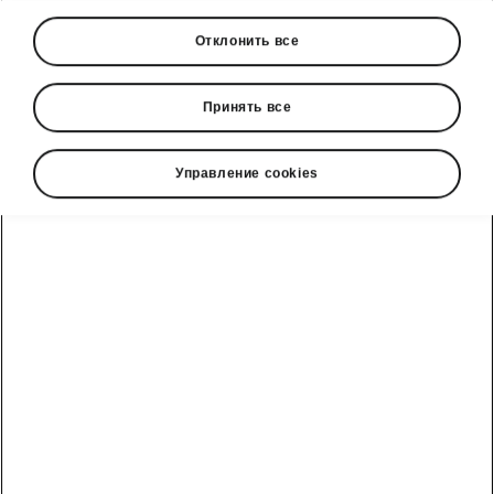
› Новый Enyaq использует новый язык
Отклонить все
дизайна Modern Solid, что означает,
помимо прочего, глянцево-черную
Принять все
носовую часть Tech-Deck, световую
полосу Light Band и новые шильдики
Škoda с отделкой Unique Dark Chrome на
Управление cookies
капоте.
› Отличная аэродинамика означает, что
коэффициент сопротивления воздуха
составит 0,245 для нового Enyaq и 0,225
для Enyaq Coupé.
› Широкий выбор колесных дисков от 19
до 21 дюйма, с эксклюзивным зеленым
цветом кузова Olibo Green в качестве
нового дополнения.