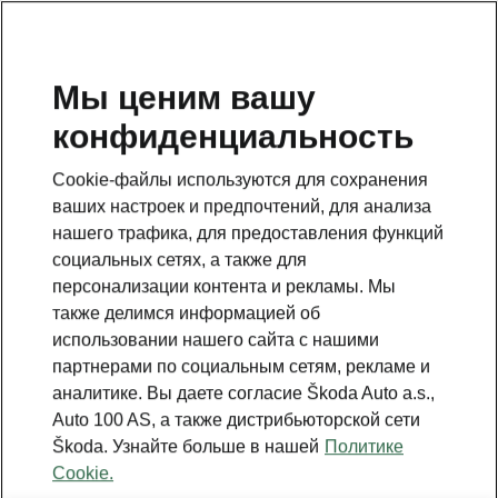
RU
Мы ценим вашу
конфиденциальность
Cookie-файлы используются для сохранения
ваших настроек и предпочтений, для анализа
нашего трафика, для предоставления функций
социальных сетях, а также для
персонализации контента и рекламы. Мы
также делимся информацией об
использовании нашего сайта с нашими
партнерами по социальным сетям, рекламе и
аналитике. Вы даете согласие Škoda Auto a.s.,
Новый Škoda Enyaq -
Auto 100 AS, а также дистрибьюторской сети
Экстерьер
Škoda. Узнайте больше в нашей
Политике
Cookie.
2025-02-10T11:21:55.457+00:00