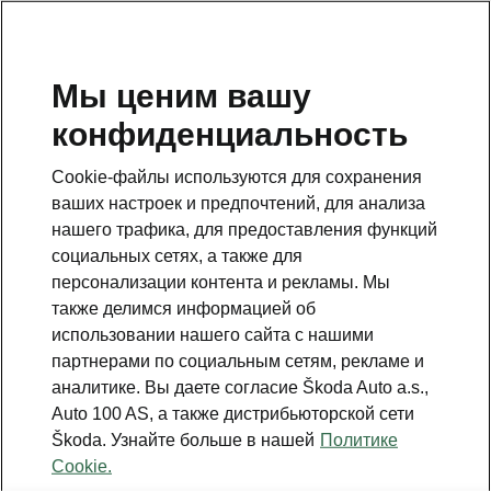
RU
Мы ценим вашу
конфиденциальность
Cookie-файлы используются для сохранения
ваших настроек и предпочтений, для анализа
нашего трафика, для предоставления функций
социальных сетях, а также для
персонализации контента и рекламы. Мы
также делимся информацией об
использовании нашего сайта с нашими
партнерами по социальным сетям, рекламе и
аналитике. Вы даете согласие Škoda Auto a.s.,
Škoda Peaq
Auto 100 AS, а также дистрибьюторской сети
Škoda. Узнайте больше в нашей
Политике
2026-03-30T14:30:57.086+00:00
Cookie.
› Название модели подчёркивает