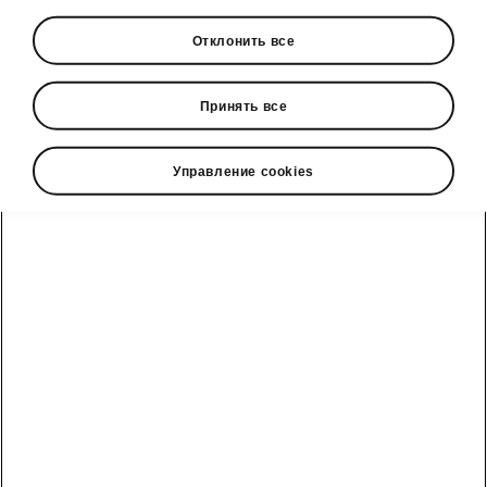
положение грядущего полностью
Отклонить все
электрического семиместного
автомобиля на вершине модельного
ряда Škoda
Принять все
› Перенося идеи концепта Vision 7S в
серийное производство, Peaq создан как
Управление cookies
для семей, так и для повседневных
исследователей
Весной 2022 года Škoda
представила новый язык дизайна
Modern Solid в концепте Vision 7S.
Он обозначил будущее
направление бренда, основанное
на устойчивом развитии,